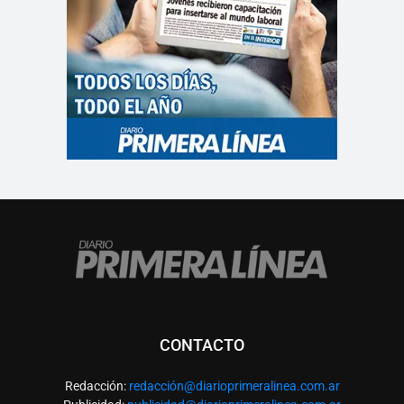
CONTACTO
Redacción:
redacció
n@diarioprimeralinea.com.ar