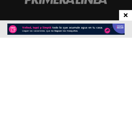
CONTACTO
Redacción:
redacció
n@diarioprimeralinea.com.ar
Publicidad:
publicidad@diarioprimeralinea.com.ar
Dirección:
Av. San Martín 317 - Resistencia - Chaco - Arg
Todos los derechos reservados ©
SEGUÍNOS