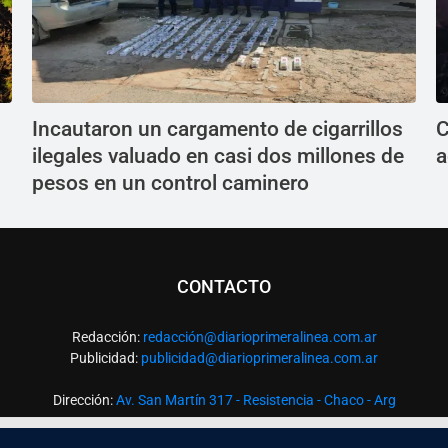
Incautaron un cargamento de cigarrillos
C
ilegales valuado en casi dos millones de
a
pesos en un control caminero
CONTACTO
Redacción:
redacció
n@diarioprimeralinea.com.ar
Publicidad:
publicidad@diarioprimeralinea.com.ar
Dirección:
Av. San Martín 317 - Resistencia - Chaco - Arg
Todos los derechos reservados ©