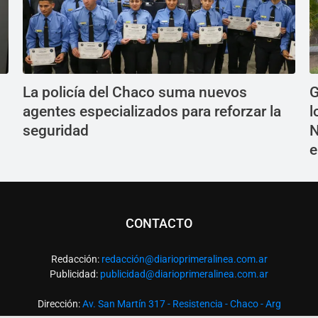
La policía del Chaco suma nuevos
G
agentes especializados para reforzar la
l
seguridad
N
e
CONTACTO
Redacción:
redacció
n@diarioprimeralinea.com.ar
Publicidad:
publicidad@diarioprimeralinea.com.ar
Dirección:
Av. San Martín 317 - Resistencia - Chaco - Arg