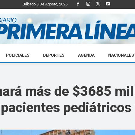
Sábado 8 De Agosto, 2026
POLICIALES
DEPORTES
AGENDA
NACIONALES
Diario
inará más de $3685 mi
 pacientes pediátricos
Primera