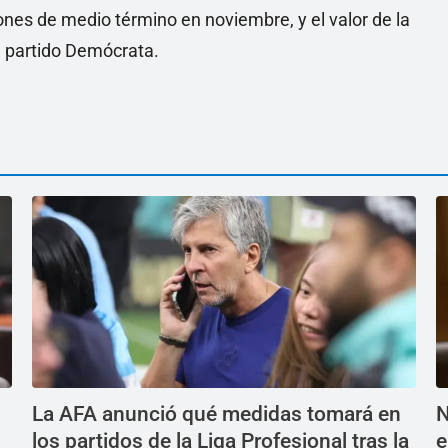
nes de medio término en noviembre, y el valor de la
el partido Demócrata.
La AFA anunció qué medidas tomará en
N
los partidos de la Liga Profesional tras la
e