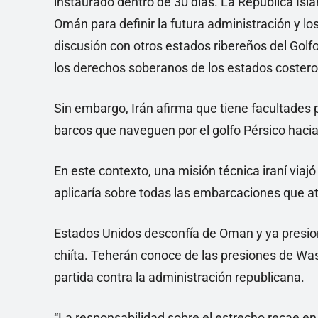
instaurado dentro de 30 días. La República Islá
Omán para definir la futura administración y lo
discusión con otros estados ribereños del Golfo
los derechos soberanos de los estados costero
Sin embargo, Irán afirma que tiene facultades 
barcos que naveguen por el golfo Pérsico haci
En este contexto, una misión técnica iraní viaj
aplicaría sobre todas las embarcaciones que a
Estados Unidos desconfía de Oman y ya presion
chiíta. Teherán conoce de las presiones de Was
partida contra la administración republicana.
“La responsabilidad sobre el estrecho recae en 