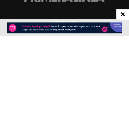
CONTACTO
Redacción:
redacció
n@diarioprimeralinea.com.ar
Publicidad:
publicidad@diarioprimeralinea.com.ar
Dirección:
Av. San Martín 317 - Resistencia - Chaco - Arg
Todos los derechos reservados ©
SEGUÍNOS