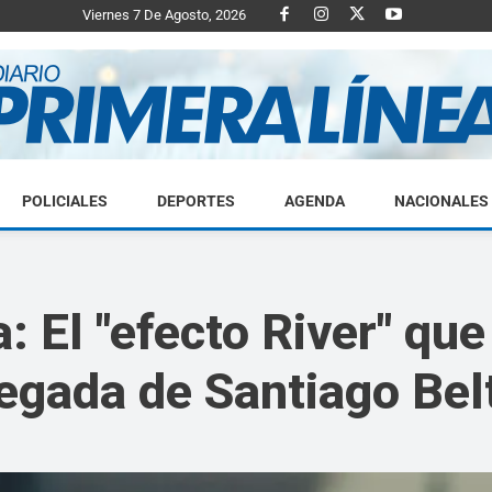
Viernes 7 De Agosto, 2026
POLICIALES
DEPORTES
AGENDA
NACIONALES
Diario
a: El "efecto River" qu
legada de Santiago Bel
Primera