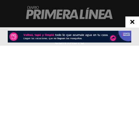
CONTACTO
Redacción:
redacció
n@diarioprimeralinea.com.ar
Publicidad:
publicidad@diarioprimeralinea.com.ar
Dirección:
Av. San Martín 317 - Resistencia - Chaco - Arg
Todos los derechos reservados ©
SEGUÍNOS