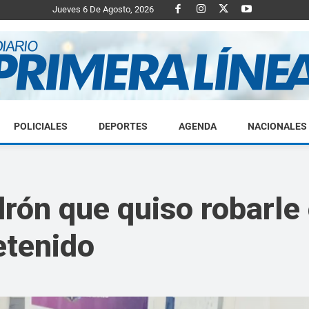
Jueves 6 De Agosto, 2026
POLICIALES
DEPORTES
AGENDA
NACIONALES
Diario
rón que quiso robarle e
etenido
Primera