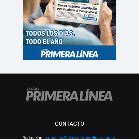
CONTACTO
Redacción:
redacció
n@diarioprimeralinea.com.ar