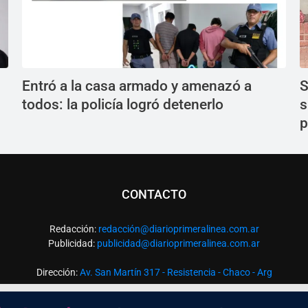
Entró a la casa armado y amenazó a
S
todos: la policía logró detenerlo
s
p
CONTACTO
Redacción:
redacció
n@diarioprimeralinea.com.ar
Publicidad:
publicidad@diarioprimeralinea.com.ar
Dirección:
Av. San Martín 317 - Resistencia - Chaco - Arg
Todos los derechos reservados ©