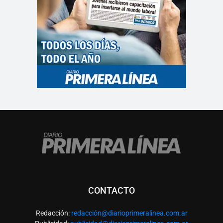
CONTACTO
Redacción:
redacció
n@diarioprimeralinea.com.ar