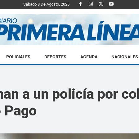
Sábado 8 De Agosto, 2026
POLICIALES
DEPORTES
AGENDA
NACIONALES
Diario
an a un policía por co
o Pago
Primera