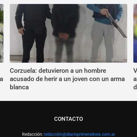
Corzuela: detuvieron a un hombre
V
ra
acusado de herir a un joven con un arma
a
blanca
d
CONTACTO
Redacción:
redacció
n@diarioprimeralinea.com.ar