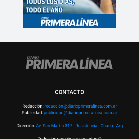
CONTACTO
Redacción:
redacció
n@diarioprimeralinea.com.ar
Publicidad:
publicidad@diarioprimeralinea.com.ar
Dirección:
Av. San Martín 317 - Resistencia - Chaco - Arg
Todos los derechos reservados ©