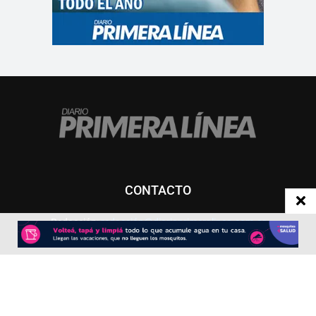
CONTACTO
Redacción:
redacció
n@diarioprimeralinea.com.ar
Publicidad:
publicidad@diarioprimeralinea.com.ar
Dirección:
Av. San Martín 317 - Resistencia - Chaco - Arg
Todos los derechos reservados ©