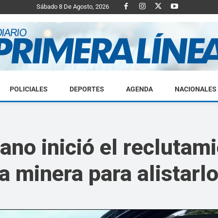
Sábado 8 De Agosto, 2026
POLICIALES
DEPORTES
AGENDA
NACIONALES
Diario
lano inició el reclutam
 minera para alistarlos
Primera