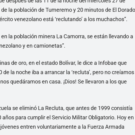
ue después de las 11 de la noche del miércoles 27 de
s de la población de Tumeremo y 20 minutos de El Dorado
Ejército venezolano está ‘reclutando’ a los muchachos”.
e en la población minera La Camorra, se están llevando a
enezolano y en camionetas”.
nas de oro, en el estado Bolívar, le dice a Infobae que
 de la noche iba a arrancar la ‘recluta’, pero no creíamos
r nos quedáramos en casa. ¡Dios! Se llevaron a los que
zuela se eliminó La Recluta, que antes de 1999 consistía
 años para cumplir el Servicio Militar Obligatorio. Hoy en
os jóvenes entren voluntariamente a la Fuerza Armada