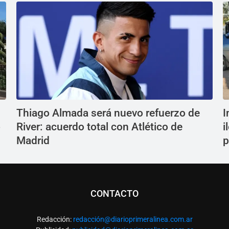
Thiago Almada será nuevo refuerzo de
I
ó
River: acuerdo total con Atlético de
i
Madrid
p
CONTACTO
Redacción:
redacció
n@diarioprimeralinea.com.ar