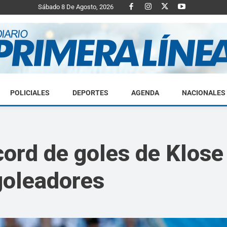
Sábado 8 De Agosto, 2026
POLICIALES
DEPORTES
AGENDA
NACIONALES
Diario
cord de goles de Klose
goleadores
Primera