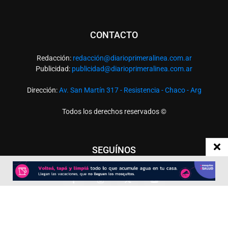
CONTACTO
Redacción:
redacció
n@diarioprimeralinea.com.ar
Publicidad:
publicidad@diarioprimeralinea.com.ar
Dirección:
Av. San Martín 317 - Resistencia - Chaco - Arg
Todos los derechos reservados ©
SEGUÍNOS