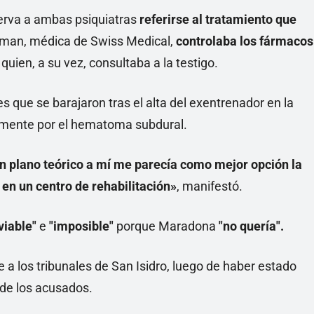
serva a ambas psiquiatras
referirse al tratamiento que
sman, médica de Swiss Medical,
controlaba los fármacos
, quien, a su vez, consultaba a la testigo.
es que se barajaron tras el alta del exentrenador en la
icamente por el hematoma subdural.
 plano teórico a mí me parecía como mejor opción la
en un centro de rehabilitación»
, manifestó.
viable"
e
"imposible"
porque Maradona
"no quería".
 a los tribunales de San Isidro, luego de haber estado
 de los acusados.