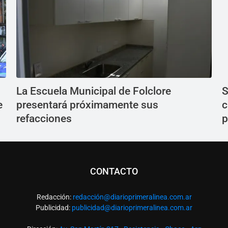
La Escuela Municipal de Folclore
S
e
presentará próximamente sus
c
refacciones
p
CONTACTO
Redacción:
redacció
n@diarioprimeralinea.com.ar
Publicidad:
publicidad@diarioprimeralinea.com.ar