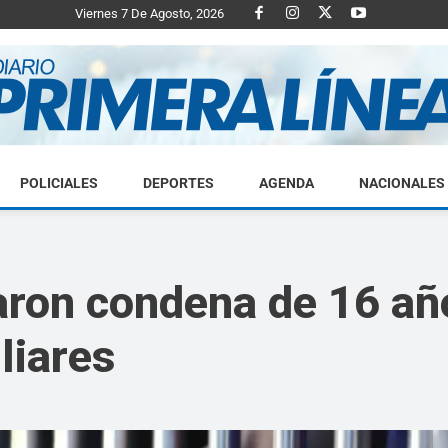
Viernes 7 De Agosto, 2026
POLICIALES
DEPORTES
AGENDA
NACIONALES
Diario
caron condena de 16 a
liares
Primera