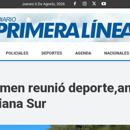
Jueves 6 De Agosto, 2026
POLICIALES
DEPORTES
AGENDA
NACIONALES
Diario
men reunió deporte,a
biana Sur
Primera