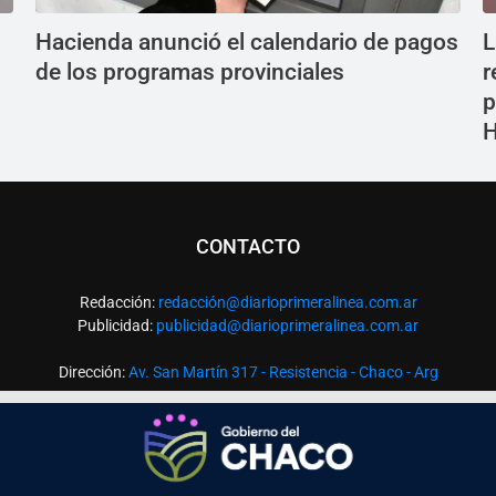
Hacienda anunció el calendario de pagos
L
de los programas provinciales
r
p
CONTACTO
Redacción:
redacció
n@diarioprimeralinea.com.ar
Publicidad:
publicidad@diarioprimeralinea.com.ar
Dirección:
Av. San Martín 317 - Resistencia - Chaco - Arg
Todos los derechos reservados ©