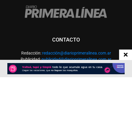
CONTACTO
Redacción:
redacció
n@diarioprimeralinea.com.ar
Publicidad:
publicidad@diarioprimeralinea.com.ar
Dirección:
Av. San Martín 317 - Resistencia - Chaco - Arg
Todos los derechos reservados ©
SEGUÍNOS