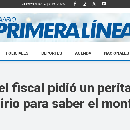
Jueves 6 De Agosto, 2026
POLICIALES
DEPORTES
AGENDA
NACIONALES
Diario
l fiscal pidió un perit
irio para saber el mon
Primera