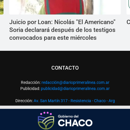
Juicio por Loan: Nicolás "El Americano"
C
Soria declarará después de los testigos
convocados para este miércoles
CONTACTO
Redacción:
redacció
n@diarioprimeralinea.com.ar
Publicidad:
publicidad@diarioprimeralinea.com.ar
Dirección:
Av. San Martín 317 - Resistencia - Chaco - Arg
Todos los derechos reservados ©