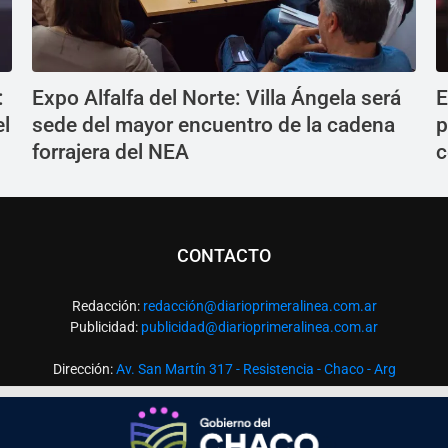
:
Expo Alfalfa del Norte: Villa Ángela será
E
el
sede del mayor encuentro de la cadena
p
forrajera del NEA
c
CONTACTO
Redacción:
redacció
n@diarioprimeralinea.com.ar
Publicidad:
publicidad@diarioprimeralinea.com.ar
Dirección:
Av. San Martín 317 - Resistencia - Chaco - Arg
Todos los derechos reservados ©