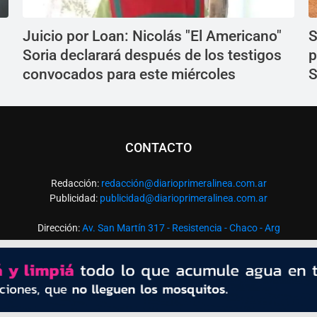
Juicio por Loan: Nicolás "El Americano"
S
Soria declarará después de los testigos
p
convocados para este miércoles
S
CONTACTO
Redacción:
redacció
n@diarioprimeralinea.com.ar
Publicidad:
publicidad@diarioprimeralinea.com.ar
Dirección:
Av. San Martín 317 - Resistencia - Chaco - Arg
Todos los derechos reservados ©