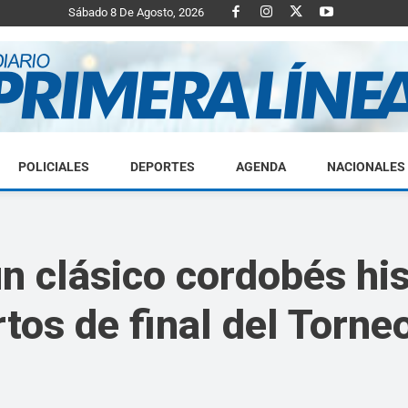
Sábado 8 De Agosto, 2026
POLICIALES
DEPORTES
AGENDA
NACIONALES
Diario
n clásico cordobés his
rtos de final del Torn
Primera