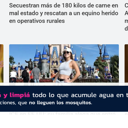
Secuestran más de 180 kilos de carne en
C
mal estado y rescatan a un equino herido
A
en operativos rurales
m
d
Una niñera argentina fue detenida por el
N
ICE en EE.UU: su familia alega que entró
e
de forma legal
M