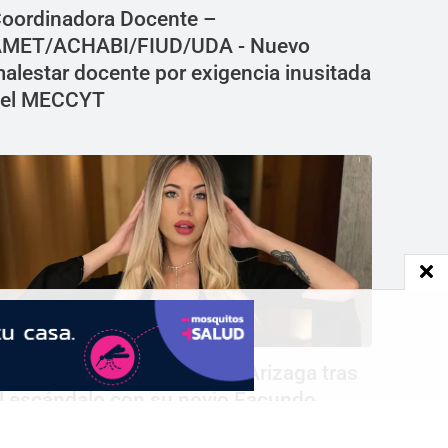
oordinadora Docente –
MET/ACHABI/FIUD/UDA - Nuevo
alestar docente por exigencia inusitada
el MECCYT
uevo mensaje de Candela Arizaga tras
l escándalo con su novio Facundo
oyano: Agradezco hasta lo malo que