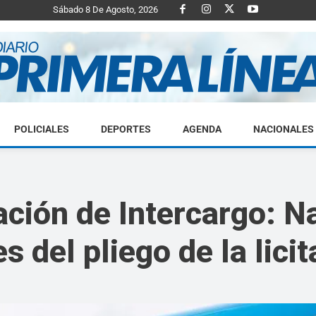
Sábado 8 De Agosto, 2026
POLICIALES
DEPORTES
AGENDA
NACIONALES
Diario
ación de Intercargo: N
 del pliego de la lici
Primera