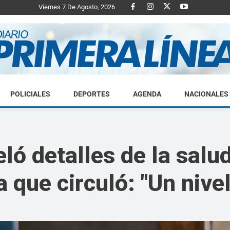
Viernes 7 De Agosto, 2026
POLICIALES
DEPORTES
AGENDA
NACIONALES
Diario
eló detalles de la sal
sa que circuló: "Un nive
Primera