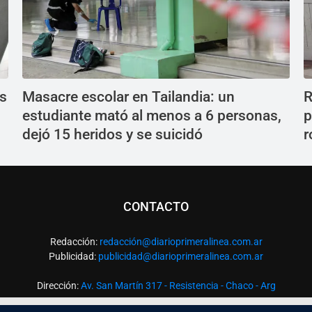
os
Masacre escolar en Tailandia: un
R
estudiante mató al menos a 6 personas,
p
dejó 15 heridos y se suicidó
r
CONTACTO
Redacción:
redacció
n@diarioprimeralinea.com.ar
Publicidad:
publicidad@diarioprimeralinea.com.ar
Dirección:
Av. San Martín 317 - Resistencia - Chaco - Arg