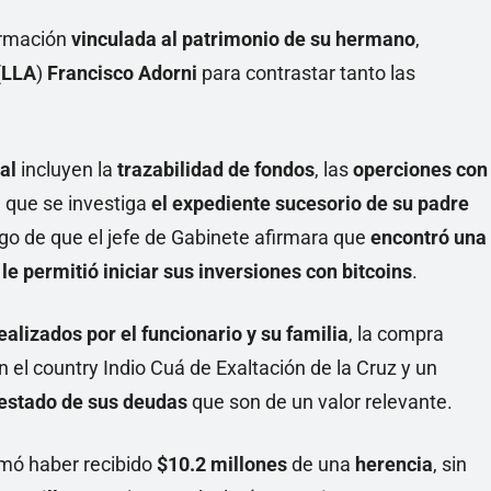
ormación
vinculada al patrimonio de su hermano
,
(
LLA
)
Francisco Adorni
para contrastar tanto las
al
incluyen la
trazabilidad de fondos
, las
operciones con
a que se investiga
el expediente sucesorio de su padre
uego de que el jefe de Gabinete afirmara que
encontró una
e
le permitió iniciar sus inversiones con bitcoins
.
ealizados por el funcionario y su familia
, la compra
n el country Indio Cuá de Exaltación de la Cruz y un
estado de sus deudas
que son de un valor relevante.
rmó haber recibido
$10.2 millones
de una
herencia
, sin