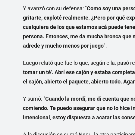
Y avanzó con su defensa: "
Como soy una perso
gritarte, exploté realmente. ¿Pero por qué ex
cualquiera de los que estamos acá puede tener
persona. Entonces, me da mucha bronca que m
adrede y mucho menos por juego
".
Luego relató que fue lo que, según ella, pasó r
tomar un té'. Abrí ese cajón y estaba completa
el cajón, abierto el paquete, abierto todo. Aga
Y sumó: "
Cuando la mordí, me di cuenta que no
comiendo. Te puedo asegurar que no lo hice int
intencional, estoy dispuesta a acatar las con
A la discusión se sumó Nenu, la otra participant