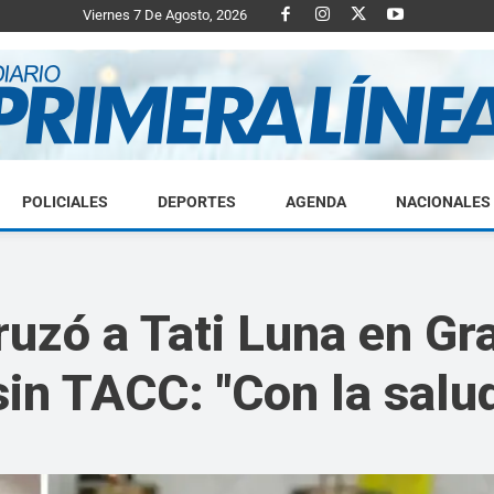
Viernes 7 De Agosto, 2026
POLICIALES
DEPORTES
AGENDA
NACIONALES
Diario
ruzó a Tati Luna en G
in TACC: "Con la salud
Primera