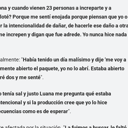
na y cuando vienen 23 personas a increparte y a
ploté? Porque me sentí enojada porque piensan que yo o
 la intencionalidad de dañar, de hacerle ese daño a otr
e increpen y digan que fue adrede. Yo nunca hice nada
ealmente: "
Había tenido un día malísimo y dije 'me voy a
mente abierto el paquete, yo no lo abrí. Estaba abierto
rré dos y me senté
".
 tenía sal y justo Luana me pregunta qué estaba
encional y si la producción cree que yo lo hice
secuencias como es de esperar
".
e afectada por la situación. "
La fuimos a buscar, le faltó