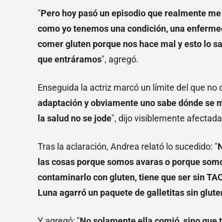
"
Pero hoy pasó un episodio que realmente me
como yo tenemos una condición, una enferme
comer gluten porque nos hace mal y esto lo sa
que entráramos
", agregó.
Enseguida la actriz marcó un límite del que no 
adaptación y obviamente uno sabe dónde se me
la salud no se jode
", dijo visiblemente afectad
Tras la aclaración, Andrea relató lo sucedido: "
N
las cosas porque somos avaras o porque so
contaminarlo con gluten, tiene que ser sin T
Luna agarró un paquete de galletitas sin glute
Y agregó: "
No solamente ella comió, sino que 