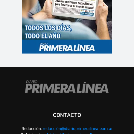
CONTACTO
Redacción:
redacció
n@diarioprimeralinea.com.ar