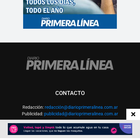
CONTACTO
Redacción:
redacció
n@diarioprimeralinea.com.ar
Publicidad:
publicidad@diarioprimeralinea.com.ar
Dirección:
Av. San Martín 317 - Resistencia - Chaco - Arg
Todos los derechos reservados ©