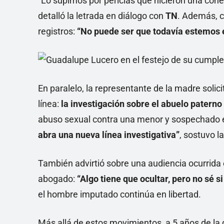
“Lo supimos por pericias que hicieron una cone
detalló la letrada en diálogo con
TN
. Además, c
registros:
“No puede ser que todavía estemos e
En paralelo, la representante de la madre solici
línea:
la investigación sobre el abuelo paterno
abuso sexual contra una menor y sospechado e
abra una nueva línea investigativa”
, sostuvo l
También advirtió sobre una audiencia ocurrida 
abogado:
“Algo tiene que ocultar, pero no sé 
el hombre imputado continúa en libertad.
Más allá de estos movimientos, a 5 años de la 