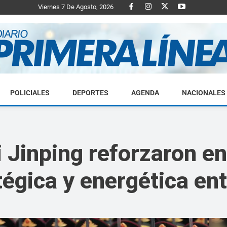
Viernes 7 De Agosto, 2026
POLICIALES
DEPORTES
AGENDA
NACIONALES
Diario
 Jinping reforzaron en
égica y energética ent
Primera