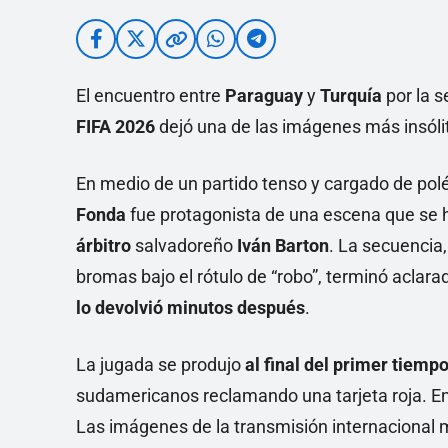
El encuentro entre
Paraguay
y
Turquía
por la s
FIFA 2026
dejó una de las imágenes más insóli
En medio de un partido tenso y cargado de po
Fonda
fue protagonista de una escena que se 
árbitro
salvadoreño
Iván Barton
. La secuencia
bromas bajo el rótulo de “robo”, terminó aclara
lo devolvió minutos después
.
La jugada se produjo
al final del primer tiemp
sudamericanos reclamando una tarjeta roja. En e
Las imágenes de la transmisión internaciona