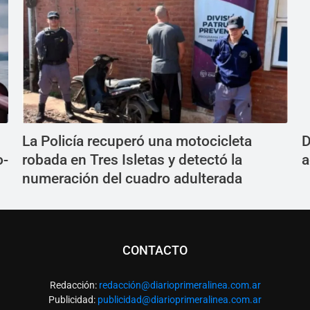
La Policía recuperó una motocicleta
D
o-
robada en Tres Isletas y detectó la
a
numeración del cuadro adulterada
CONTACTO
Redacción:
redacció
n@diarioprimeralinea.com.ar
Publicidad:
publicidad@diarioprimeralinea.com.ar