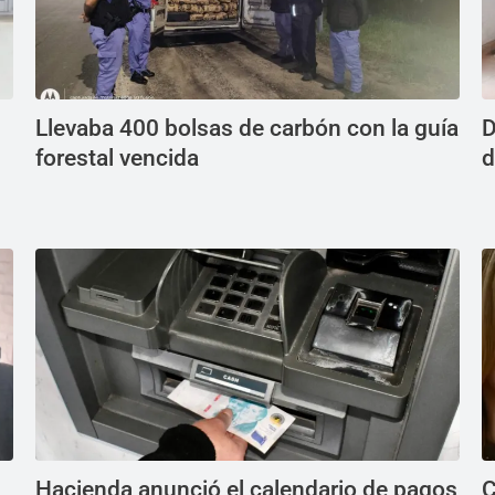
Llevaba 400 bolsas de carbón con la guía
D
forestal vencida
d
Hacienda anunció el calendario de pagos
C