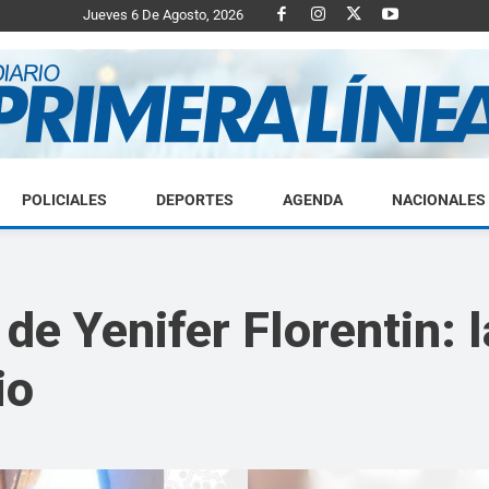
Jueves 6 De Agosto, 2026
POLICIALES
DEPORTES
AGENDA
NACIONALES
Diario
de Yenifer Florentin: l
io
Primera