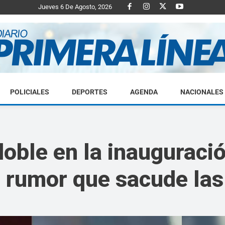
Jueves 6 De Agosto, 2026
POLICIALES
DEPORTES
AGENDA
NACIONALES
Diario
oble en la inauguraci
 rumor que sacude las
Primera