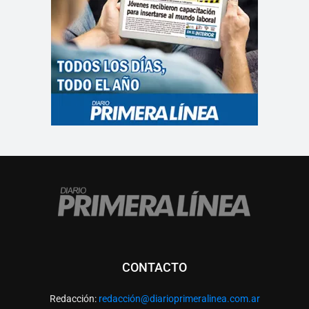
CONTACTO
Redacción:
redacció
n@diarioprimeralinea.com.ar