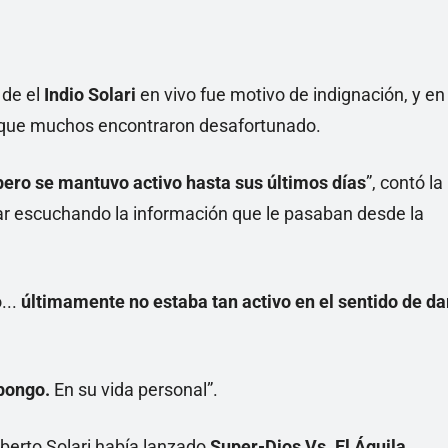
 de el
Indio Solari
en vivo fue motivo de indignación, y en
io que muchos encontraron desafortunado.
pero se mantuvo activo hasta sus últimos días
”, contó la
tar escuchando la información que le pasaban desde la
...
últimamente no estaba tan activo en el sentido de da
pongo.
En su vida personal”.
lberto Solari había lanzado
Super-Dios Vs. El Águila