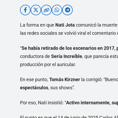
La forma en que
Nati Jota
comunicó la muerte
las redes sociales se volvió viral el comentar
“
Se había retirado de los escenarios en 2017, 
conductora de
Sería Increíble
, que parecía es
producción por el auricular.
En ese punto,
Tomás Kirzner
la corrigió: “Bueno
espectáculos
, sus shows”.
Por eso, Nati insistió: “
Activo internamente, su
El punto es que el 14 de junio de 2025 Carlos A