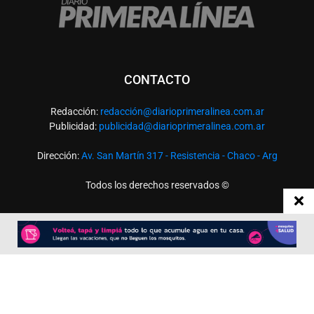
CONTACTO
Redacción:
redacció
n@diarioprimeralinea.com.ar
Publicidad:
publicidad@diarioprimeralinea.com.ar
Dirección:
Av. San Martín 317 - Resistencia - Chaco - Arg
Todos los derechos reservados ©
SEGUÍNOS