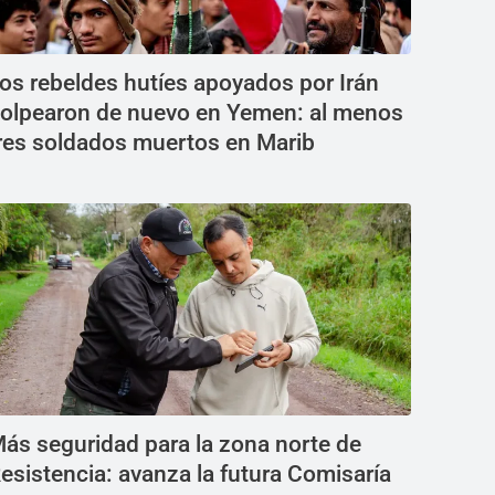
os rebeldes hutíes apoyados por Irán
olpearon de nuevo en Yemen: al menos
res soldados muertos en Marib
ás seguridad para la zona norte de
esistencia: avanza la futura Comisaría