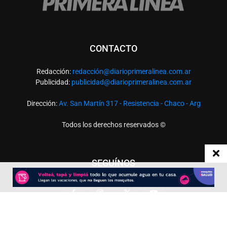
CONTACTO
Redacción:
redacció
n@diarioprimeralinea.com.ar
Publicidad:
publicidad@diarioprimeralinea.com.ar
Dirección:
Av. San Martín 317 - Resistencia - Chaco - Arg
Todos los derechos reservados ©
SEGUÍNOS