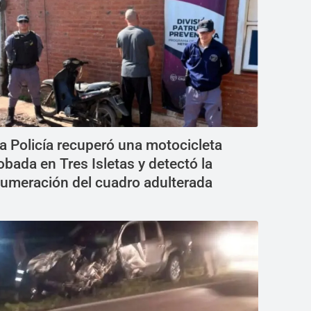
a Policía recuperó una motocicleta
obada en Tres Isletas y detectó la
umeración del cuadro adulterada