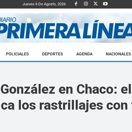
Jueves 6 De Agosto, 2026
POLICIALES
DEPORTES
AGENDA
NACIONALES
Diario
González en Chaco: el
ica los rastrillajes con
Primera