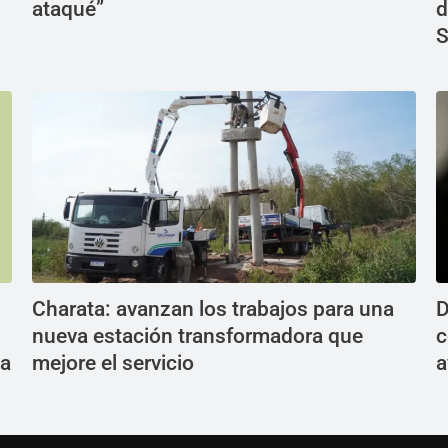
ataqué”
d
S
Charata: avanzan los trabajos para una
D
nueva estación transformadora que
c
la
mejore el servicio
a