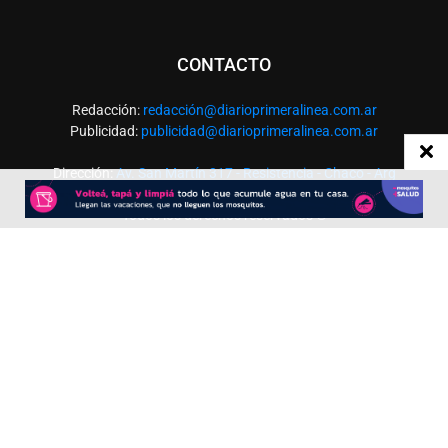
CONTACTO
Redacción:
redacció
n@diarioprimeralinea.com.ar
Publicidad:
publicidad@diarioprimeralinea.com.ar
Dirección:
Av. San Martín 317 - Resistencia - Chaco - Arg
Todos los derechos reservados ©
SEGUÍNOS
Desarrollado por
TP. Web Studio