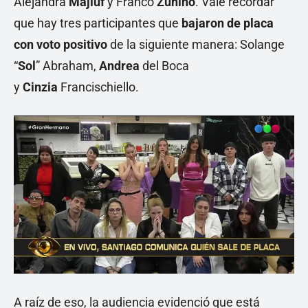
Alejandra
Majluf
y Franco
Zunino
. Vale recordar
que hay tres participantes que
bajaron de placa
con voto positivo
de la siguiente manera: Solange
“
Sol
” Abraham,
Andrea
del Boca
y
Cinzia
Francischiello.
A raíz de eso, la audiencia evidenció que está