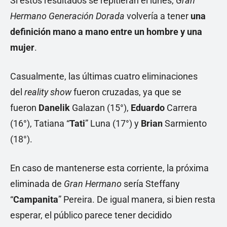
Si estos resultados se repitieran el lunes,
Gran
Hermano Generación Dorada
volvería a tener
una
definición mano a mano entre un hombre y una
mujer
.
Casualmente, las últimas cuatro eliminaciones
del
reality show
fueron cruzadas, ya que se
fueron
Danelik
Galazan (15°),
Eduardo
Carrera
(16°), Tatiana “
Tati
” Luna (17°) y
Brian
Sarmiento
(18°).
En caso de mantenerse esta corriente, la próxima
eliminada de
Gran Hermano
sería Steffany
“
Campanita
”
Pereira. De igual manera, si bien resta
esperar, el público parece tener decidido