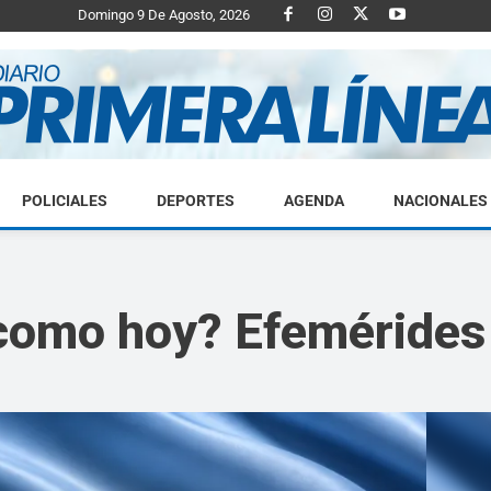
Domingo 9 De Agosto, 2026
POLICIALES
DEPORTES
AGENDA
NACIONALES
Diario
como hoy? Efemérides 
Primera