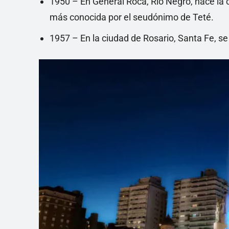
1950 – En General Roca, Río Negro, nace la c
más conocida por el seudónimo de Teté.
1957 – En la ciudad de Rosario, Santa Fe, s